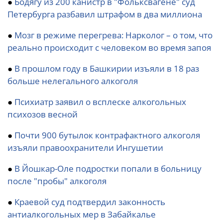
●
Бодягу из 200 канистр в "Фольксвагене" суд
Петербурга разбавил штрафом в два миллиона
●
Мозг в режиме перегрева: Нарколог – о том, что
реально происходит с человеком во время запоя
●
В прошлом году в Башкирии изъяли в 18 раз
больше нелегального алкоголя
●
Психиатр заявил о всплеске алкогольных
психозов весной
●
Почти 900 бутылок контрафактного алкоголя
изъяли правоохранители Ингушетии
●
В Йошкар-Оле подростки попали в больницу
после "пробы" алкоголя
●
Краевой суд подтвердил законность
антиалкогольных мер в Забайкалье