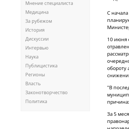
Мнение специалиста
Медицина
С начала
планирую
За рубежом
Министер
История
Дискуссии
10 июня 
отравлен
Интервью
рассматр
Наука
очередно
Публицистика
обороту 
Регионы
снижени
Власть
"В после
Законотворчество
муниципа
Политика
причинах
За 5 мес
правонар
направле