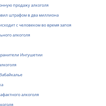
конную продажу алкоголя
бавил штрафом в два миллиона
оисходит с человеком во время запоя
ьного алкоголя
охранители Ингушетии
алкоголя
 Забайкалье
жа
афактного алкоголя
лкоголя