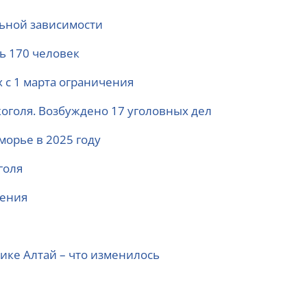
льной зависимости
сь 170 человек
 с 1 марта ограничения
коголя. Возбуждено 17 уголовных дел
морье в 2025 году
голя
ления
ике Алтай – что изменилось