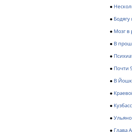
●
Нескол
●
Бодягу
●
Мозг в 
●
В прош
●
Психиа
●
Почти 
●
В Йошк
●
Краево
●
Кузбас
●
Ульяно
●
Глава 