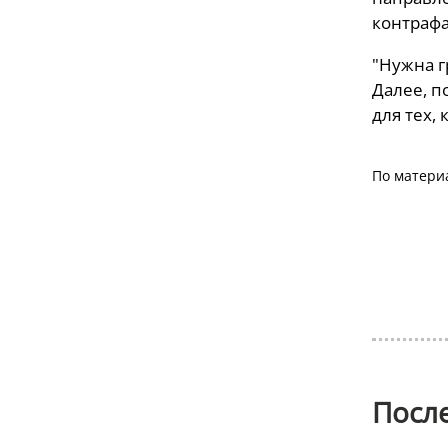
контрафа
"Нужна г
Далее, п
для тех,
По матери
Посл