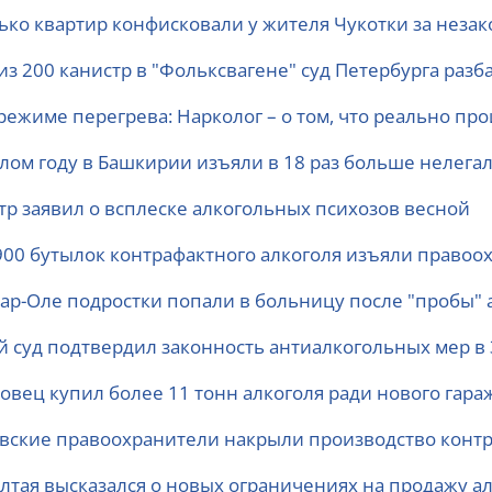
ько квартир конфисковали у жителя Чукотки за неза
 из 200 канистр в "Фольксвагене" суд Петербурга раз
режиме перегрева: Нарколог – о том, что реально пр
лом году в Башкирии изъяли в 18 раз больше нелегал
тр заявил о всплеске алкогольных психозов весной
900 бутылок контрафактного алкоголя изъяли право
ар-Оле подростки попали в больницу после "пробы" 
й суд подтвердил законность антиалкогольных мер в
совец купил более 11 тонн алкоголя ради нового гара
вские правоохранители накрыли производство контр
Алтая высказался о новых ограничениях на продажу а