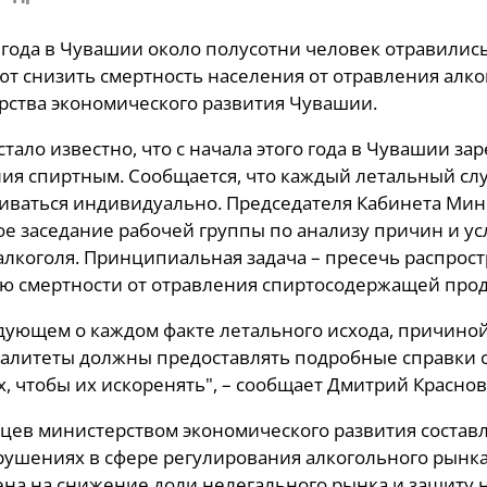
 года в Чувашии около полусотни человек отравились
т снизить смертность населения от отравления алко
ства экономического развития Чувашии.
стало известно, что с начала этого года в Чувашии за
ия спиртным. Сообщается, что каждый летальный сл
иваться индивидуально. Председателя Кабинета Ми
е заседание рабочей группы по анализу причин и у
алкоголя. Принципиальная задача – пресечь распрос
ю смертности от отравления спиртосодержащей прод
дующем о каждом факте летального исхода, причиной
литеты должны предоставлять подробные справки с 
, чтобы их искоренять", – сообщает Дмитрий Краснов
яцев министерством экономического развития состав
ушениях в сфере регулирования алкогольного рынка
на на снижение доли нелегального рынка и защиту 