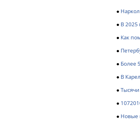
●
Наркол
●
В 2025 
●
Как по
●
Петерб
●
Более 
●
В Каре
●
Тысячи
●
107201
●
Новые 