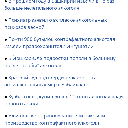
●
В прошлом году в Башкирии изъяли в 18 раз
больше нелегального алкоголя
●
Психиатр заявил о всплеске алкогольных
психозов весной
●
Почти 900 бутылок контрафактного алкоголя
изъяли правоохранители Ингушетии
●
В Йошкар-Оле подростки попали в больницу
после "пробы" алкоголя
●
Краевой суд подтвердил законность
антиалкогольных мер в Забайкалье
●
Кузбассовец купил более 11 тонн алкоголя ради
нового гаража
●
Ульяновские правоохранители накрыли
производство контрафактного алкоголя