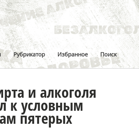
ы
Рубрикатор
Избранное
Поиск
ирта и алкоголя
л к условным
ам пятерых