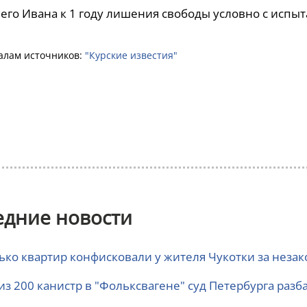
него Ивана к 1 году лишения свободы условно с испыт
алам источников:
"Курские известия"
едние новости
ько квартир конфисковали у жителя Чукотки за неза
 из 200 канистр в "Фольксвагене" суд Петербурга раз