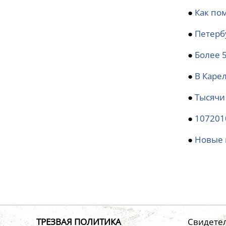
●
Как по
●
Петерб
●
Более 
●
В Каре
●
Тысячи
●
107201
●
Новые 
ТРЕЗВАЯ ПОЛИТИКА
Свидетел