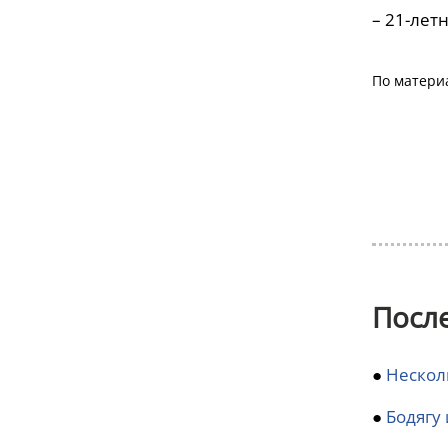
– 21-лет
По матери
Посл
●
Нескол
●
Бодягу