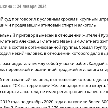
шкина ::
24 января 2024
й суд приговорил к условным срокам и крупным штр
им и продававшим этиловый спирт и алкоголь
льный приговор вынесен в отношении жителей Курск
4-летнего Алексея, 21-летнего Ивана и 43-летнего ж
али в составе организованной группы. Создал группу 
ходил некий человек, в отношении которого дело вы
распределили между собой участки работ. Каждый за
м, перевозкой и розничной продажей этилового спи
й неназванный человек, в отношении которого дело 
араж в ГСК на территории Железнодорожного округа
 спирта и алкоголя, не имея регистрации в качестве 
 2019 года по декабрь 2020 года они купили более 60
 рублей. Группа продала 2 279 литров этилового сп