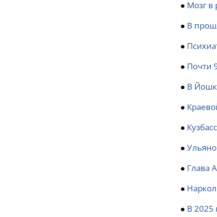
●
Мозг в 
●
В прош
●
Психиа
●
Почти 
●
В Йошк
●
Краево
●
Кузбас
●
Ульяно
●
Глава 
●
Наркол
●
В 2025 