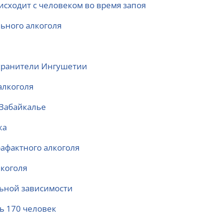
оисходит с человеком во время запоя
ьного алкоголя
охранители Ингушетии
алкоголя
 Забайкалье
жа
афактного алкоголя
лкоголя
льной зависимости
сь 170 человек