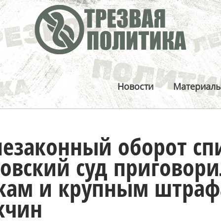
Новости
Материал
незаконный оборот сп
овский суд приговори
кам и крупным штраф
жчин