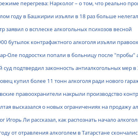
режиме перегрева: Нарколог – о том, что реально пр
лом году в Башкирии изъяли в 18 раз больше нелегал
тр заявил о всплеске алкогольных психозов весной
900 бутылок контрафактного алкоголя изъяли право
ар-Оле подростки попали в больницу после "пробы" 
й суд подтвердил законность антиалкогольных мер в
совец купил более 11 тонн алкоголя ради нового гара
вские правоохранители накрыли производство контр
Алтая высказался о новых ограничениях на продажу а
ог Игорь Ли рассказал, как распознать начало алкого
году от отравления алкоголем в Татарстане скончали