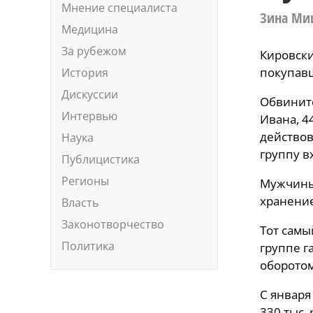
Мнение специалиста
Зина Ми
Медицина
За рубежом
Кировски
покупавш
История
Дискуссии
Обвините
Интервью
Ивана, 4
действов
Наука
группу в
Публицистика
Регионы
Мужчины 
хранение
Власть
Законотворчество
Тот самы
Политика
группе г
оборотом
С января
330 тыс.