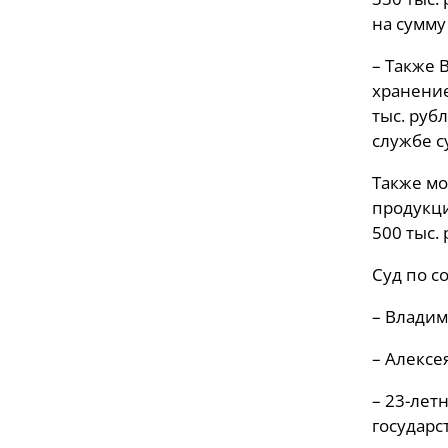
на сумму
– Также 
хранение
тыс. руб
службе с
Также мо
продукци
500 тыс. 
Суд по с
– Владим
– Алексе
– 23-лет
государс