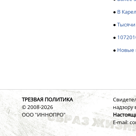
●
В Каре
●
Тысячи
●
107201
●
Новые 
ТРЕЗВАЯ ПОЛИТИКА
Свидетел
© 2008-2026
надзору 
ООО "ИННОПРО"
Настоящи
E-mail: c