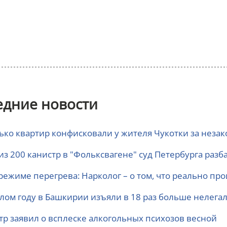
едние новости
ько квартир конфисковали у жителя Чукотки за неза
 из 200 канистр в "Фольксвагене" суд Петербурга раз
режиме перегрева: Нарколог – о том, что реально пр
лом году в Башкирии изъяли в 18 раз больше нелегал
тр заявил о всплеске алкогольных психозов весной