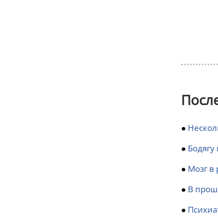
Посл
●
Нескол
●
Бодягу
●
Мозг в 
●
В прош
●
Психиа