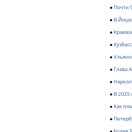
●
Почти 
●
В Йошк
●
Краево
●
Кузбас
●
Ульяно
●
Глава 
●
Наркол
●
В 2025 
●
Как по
●
Петерб
●
Более 