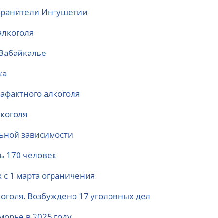
охранители Ингушетии
алкоголя
 Забайкалье
жа
афактного алкоголя
лкоголя
льной зависимости
сь 170 человек
 с 1 марта ограничения
коголя. Возбуждено 17 уголовных дел
морье в 2025 году