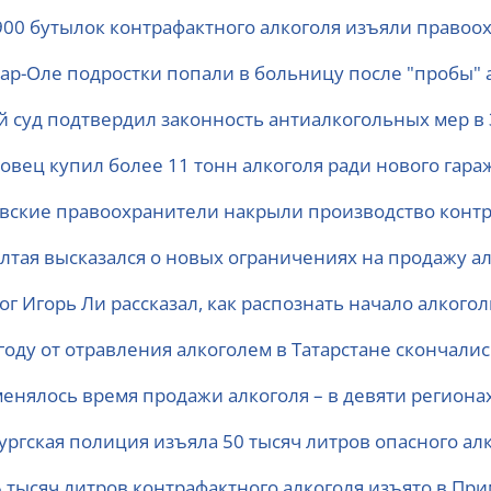
900 бутылок контрафактного алкоголя изъяли право
ар-Оле подростки попали в больницу после "пробы" 
й суд подтвердил законность антиалкогольных мер в
совец купил более 11 тонн алкоголя ради нового гара
вские правоохранители накрыли производство контр
Алтая высказался о новых ограничениях на продажу а
ог Игорь Ли рассказал, как распознать начало алкого
году от отравления алкоголем в Татарстане скончали
менялось время продажи алкоголя – в девяти регионах
ургская полиция изъяла 50 тысяч литров опасного ал
5 тысяч литров контрафактного алкоголя изъято в При