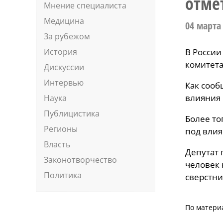
отме
Мнение специалиста
Медицина
04 марта
За рубежом
История
В России
комитета
Дискуссии
Интервью
Как сооб
влияния 
Наука
Публицистика
Более то
Регионы
под влия
Власть
Депутат 
Законотворчество
человек 
Политика
сверстник
По матери