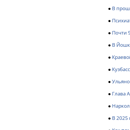
●
В прош
●
Психиа
●
Почти 
●
В Йошк
●
Краево
●
Кузбас
●
Ульяно
●
Глава 
●
Наркол
●
В 2025 