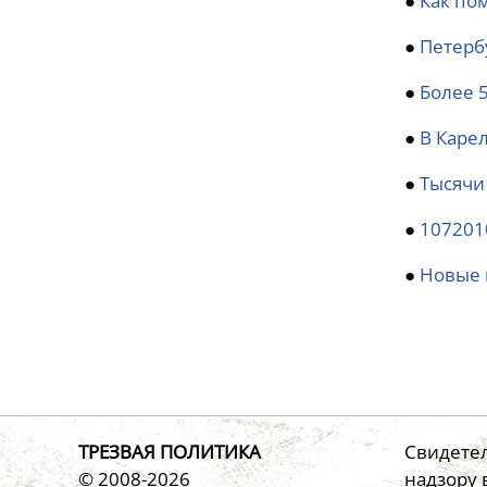
●
Как по
●
Петерб
●
Более 
●
В Каре
●
Тысячи
●
107201
●
Новые 
ТРЕЗВАЯ ПОЛИТИКА
Свидетел
© 2008-2026
надзору 