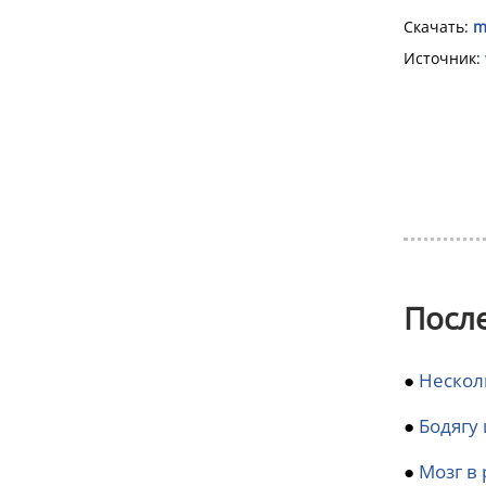
Скачать:
m
Источник:
Посл
●
Нескол
●
Бодягу
●
Мозг в 