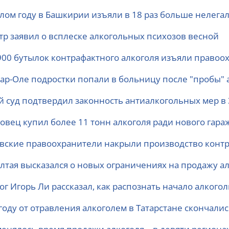
лом году в Башкирии изъяли в 18 раз больше нелегал
тр заявил о всплеске алкогольных психозов весной
900 бутылок контрафактного алкоголя изъяли право
ар-Оле подростки попали в больницу после "пробы" 
й суд подтвердил законность антиалкогольных мер в
совец купил более 11 тонн алкоголя ради нового гара
вские правоохранители накрыли производство контр
Алтая высказался о новых ограничениях на продажу а
ог Игорь Ли рассказал, как распознать начало алкого
году от отравления алкоголем в Татарстане скончали