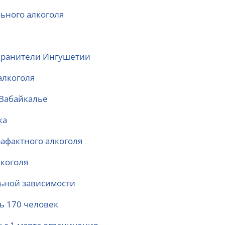
ьного алкоголя
охранители Ингушетии
алкоголя
 Забайкалье
жа
афактного алкоголя
лкоголя
льной зависимости
сь 170 человек