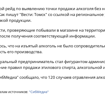
й рейд по выявлению точки продажи алкоголя без 
Как пишут "Вести: Томск" со ссылкой на регионально
акой продукции.
сти, проверяющие побывали в магазине на территор
после получения соответствующей информации.
сь, что на изъятый алкоголь не было сопроводитель
сть его производства.
альный предприниматель стал фигурантом админист
ие правил продажи этилового спирта, алкогольной 
ибМедиа" сообщало, что 120 случаев отравления алко
алам источников:
"СибМедиа"