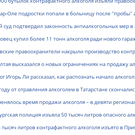
900 бутылок контрафактного алкоголя изъяли право
ар-Оле подростки попали в больницу после "пробы" 
й суд подтвердил законность антиалкогольных мер в
совец купил более 11 тонн алкоголя ради нового гара
вские правоохранители накрыли производство контр
Алтая высказался о новых ограничениях на продажу а
ог Игорь Ли рассказал, как распознать начало алкого
году от отравления алкоголем в Татарстане скончали
менялось время продажи алкоголя – в девяти регионах
ургская полиция изъяла 50 тысяч литров опасного ал
5 тысяч литров контрафактного алкоголя изъято в При