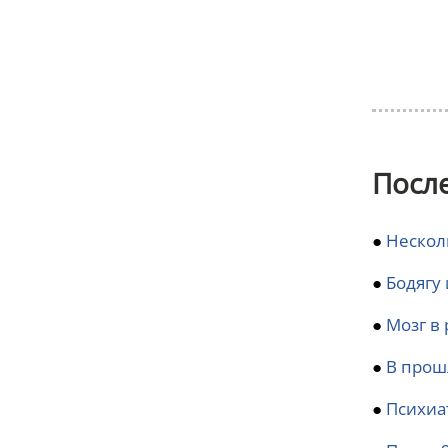
Посл
●
Нескол
●
Бодягу
●
Мозг в 
●
В прош
●
Психиа