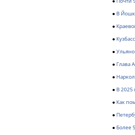
●
Почти 
●
В Йошк
●
Краево
●
Кузбас
●
Ульяно
●
Глава 
●
Наркол
●
В 2025 
●
Как по
●
Петерб
●
Более 