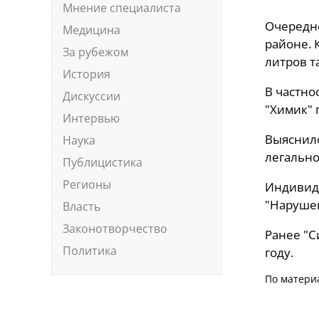
Мнение специалиста
Очередно
Медицина
районе. 
За рубежом
литров т
История
В частно
Дискуссии
"Химик" 
Интервью
Выяснило
Наука
легально
Публицистика
Регионы
Индивиду
"Нарушен
Власть
Законотворчество
Ранее "С
Политика
году.
По матери