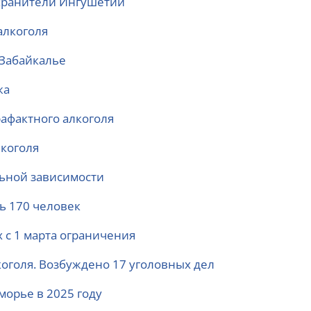
охранители Ингушетии
алкоголя
 Забайкалье
жа
афактного алкоголя
лкоголя
льной зависимости
сь 170 человек
 с 1 марта ограничения
коголя. Возбуждено 17 уголовных дел
морье в 2025 году