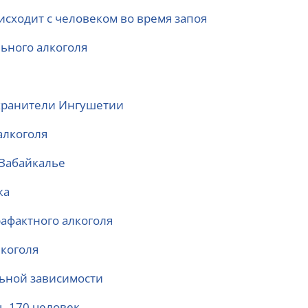
оисходит с человеком во время запоя
ьного алкоголя
охранители Ингушетии
алкоголя
 Забайкалье
жа
афактного алкоголя
лкоголя
льной зависимости
сь 170 человек