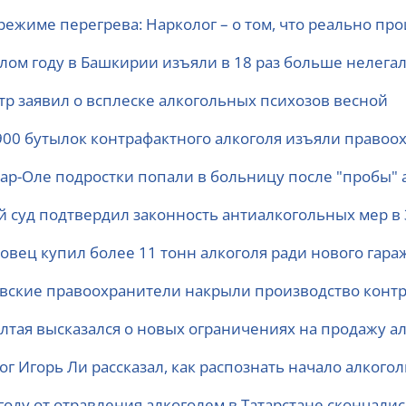
режиме перегрева: Нарколог – о том, что реально пр
лом году в Башкирии изъяли в 18 раз больше нелегал
тр заявил о всплеске алкогольных психозов весной
900 бутылок контрафактного алкоголя изъяли право
ар-Оле подростки попали в больницу после "пробы" 
й суд подтвердил законность антиалкогольных мер в
совец купил более 11 тонн алкоголя ради нового гара
вские правоохранители накрыли производство контр
Алтая высказался о новых ограничениях на продажу а
ог Игорь Ли рассказал, как распознать начало алкого
году от отравления алкоголем в Татарстане скончали