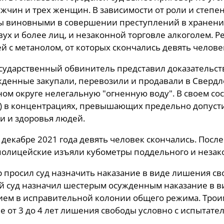
жчин и трех женщин. В зависимости от роли и степ
 виновными в совершении преступлений в хранении
вух и более лиц, и незаконной торговле алкоголем. 
й с метанолом, от которых скончались девять челове
осударственный обвинитель представил доказательства
жденные закупали, перевозили и продавали в Сверд
ом округе нелегальную "огненную воду". В своем со
) в концентрациях, превышающих предельно допусти
и и здоровья людей.
в декабре 2021 года девять человек скончались. После
полицейские изъяли кубометры поддельного и незак
 просил суд назначить наказание в виде лишения своб
й суд назначил шестерым осужденным наказание в вид
ием в исправительной колонии общего режима. Тро
е от 3 до 4 лет лишения свободы условно с испытател