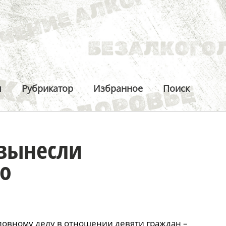
ы
Рубрикатор
Избранное
Поиск
 вынесли
ло
оловному делу в отношении девяти граждан –