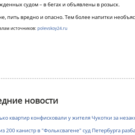
жденных судом – в бегах и объявлены в розыск.
е, пить вредно и опасно. Тем более напитки необъя
алам источников:
polevskoy24.ru
едние новости
ько квартир конфисковали у жителя Чукотки за неза
 из 200 канистр в "Фольксвагене" суд Петербурга раз