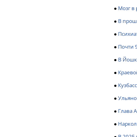
●
Мозг в 
●
В прош
●
Психиа
●
Почти 
●
В Йошк
●
Краево
●
Кузбас
●
Ульяно
●
Глава 
●
Наркол
●
В 2025 