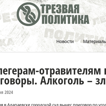
Новости
Материал
легерам-отравителям
говоры. Алкоголь – з
ря 2024
ря в Алапаевске городской суд вынес приговор по уг