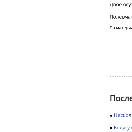
Двое осу
Полевчан
По матери
Посл
●
Нескол
●
Бодягу