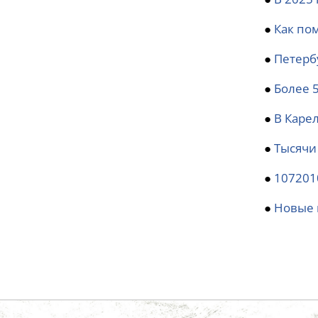
●
Как по
●
Петерб
●
Более 
●
В Каре
●
Тысячи
●
107201
●
Новые 