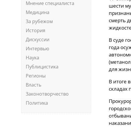
Мнение специалиста
шести му
Медицина
признаны
смерть д
За рубежом
жидкосте
История
Дискуссии
В суде г
года осу
Интервью
автономн
Наука
(метанол
Публицистика
для жизн
Регионы
В итоге 
Власть
складах 
Законотворчество
Прокурор
Политика
городско
отбыван
наказани