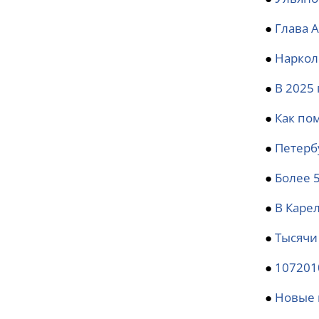
●
Глава 
●
Наркол
●
В 2025 
●
Как по
●
Петерб
●
Более 
●
В Каре
●
Тысячи
●
107201
●
Новые 