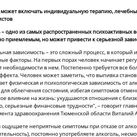
 может включать индивидуальную терапию, лечебны
истов
 – одно из самых распространенных психоактивных ве
о приемлемым, но может привести к серьезной зави
ьная зависимость – это сложный процесс, в который и
ые факторы. На первых порах человек начинает регу
т необходимости в нем. Постепенно требуется все б
эффекта. Человек может заметить, что выпивка станов
ает физическая и психологическая зависимость от ал
 для облегчения состояния, избегая симптомов отмен
ое влияние на жизнь: ухудшаются отношения с близк
, серьезные финансовые трудности", – говорит гла
ента здравоохранения Тюменской области Виталий 
ы ощущаете неприятные симптомы при отказе от алког
тельность), постоянно употребляете алкоголь, несм