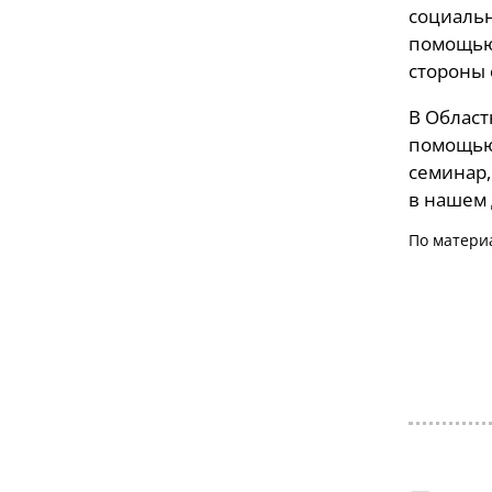
социальн
помощью
стороны 
В Област
помощью.
семинар,
в нашем 
По матери