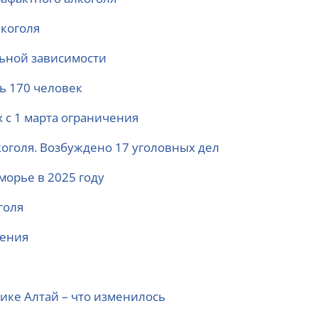
лкоголя
льной зависимости
сь 170 человек
 с 1 марта ограничения
коголя. Возбуждено 17 уголовных дел
морье в 2025 году
голя
ления
ике Алтай – что изменилось