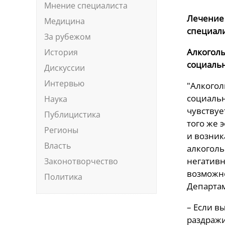
Мнение специалиста
Лечение
Медицина
специал
За рубежом
Алкоголь
История
социальн
Дискуссии
Интервью
"Алкогол
социальн
Наука
чувствуе
Публицистика
того же 
Регионы
и возник
Власть
алкоголь
негативн
Законотворчество
возможно
Политика
Департам
– Если в
раздражи