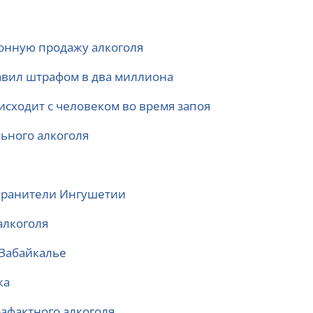
конную продажу алкоголя
бавил штрафом в два миллиона
оисходит с человеком во время запоя
ьного алкоголя
охранители Ингушетии
алкоголя
 Забайкалье
жа
афактного алкоголя