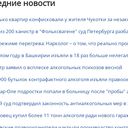
едние новости
ько квартир конфисковали у жителя Чукотки за неза
 из 200 канистр в "Фольксвагене" суд Петербурга раз
режиме перегрева: Нарколог – о том, что реально пр
лом году в Башкирии изъяли в 18 раз больше нелегал
тр заявил о всплеске алкогольных психозов весной
900 бутылок контрафактного алкоголя изъяли право
ар-Оле подростки попали в больницу после "пробы" 
й суд подтвердил законность антиалкогольных мер в
совец купил более 11 тонн алкоголя ради нового гара
вские правоохранители накрыли производство контр