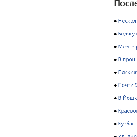
Посл
●
Нескол
●
Бодягу
●
Мозг в 
●
В прош
●
Психиа
●
Почти 
●
В Йошк
●
Краево
●
Кузбас
●
Ульяно